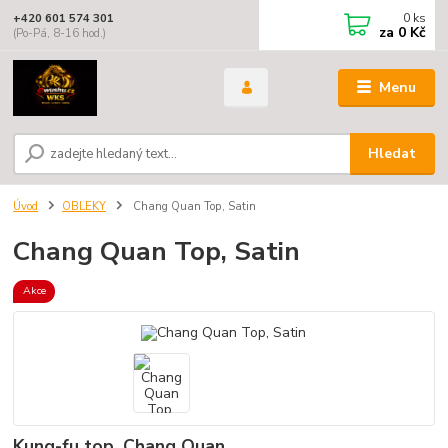
0
ks
+420 601 574 301
za
0 Kč
(Po-Pá, 8-16 hod.)
Menu
Hledat
Úvod
OBLEKY
Chang Quan Top, Satin
Chang Quan Top, Satin
Akce
Kung-fu top, Chang Quan