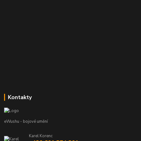
Kontakty
eWushu - bojové umění
Karel Korenc