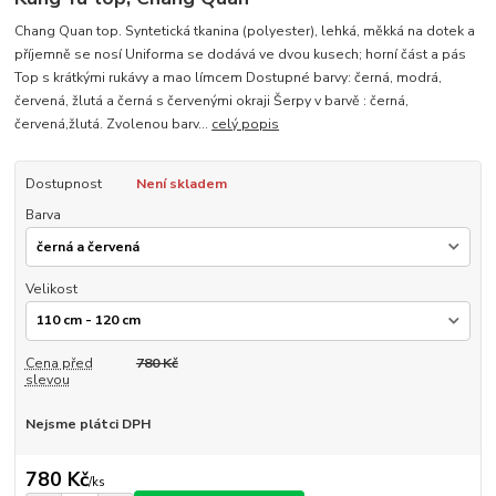
Chang Quan top. Syntetická tkanina (polyester), lehká, měkká na dotek a
příjemně se nosí Uniforma se dodává ve dvou kusech; horní část a pás
Top s krátkými rukávy a mao límcem Dostupné barvy: černá, modrá,
červená, žlutá a černá s červenými okraji Šerpy v barvě : černá,
červená,žlutá. Zvolenou barv...
celý popis
Dostupnost
Není skladem
Barva
Velikost
Cena před
780 Kč
slevou
Nejsme plátci DPH
780 Kč
/
ks