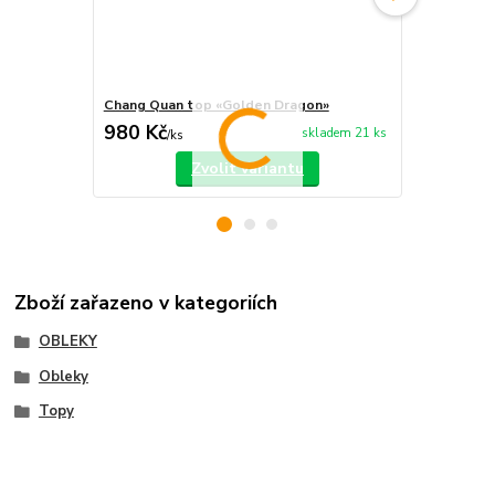
Chang Quan top «Golden Dragon»
Chang Quan 
980 Kč
750 Kč
skladem 21 ks
/
ks
/
ks
Zvolit variantu
Zboží zařazeno v kategoriích
OBLEKY
Obleky
Topy