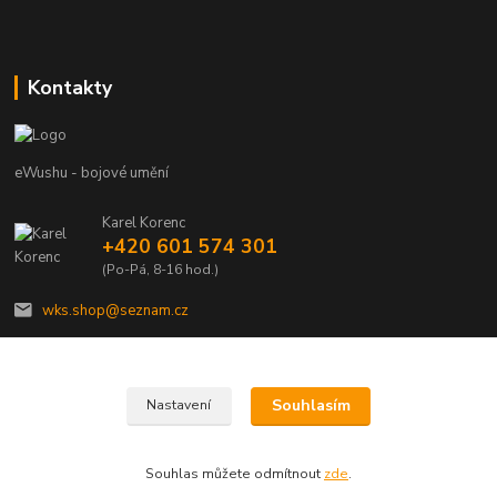
Kontakty
eWushu - bojové umění
Karel Korenc
+420 601 574 301
(Po-Pá, 8-16 hod.)
wks.shop@seznam.cz
Souhlasím
Nastavení
© Copyright 2021 - Young shop s.r.o., Jaurisova 515/4, Michle, 140 00 Praha 4
Souhlas můžete odmítnout
zde
.
Vytvořeno na
Eshop-rychle.cz