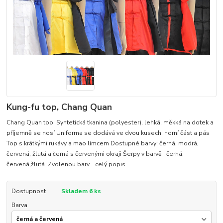
Kung-fu top, Chang Quan
Chang Quan top. Syntetická tkanina (polyester), lehká, měkká na dotek a
příjemně se nosí Uniforma se dodává ve dvou kusech; horní část a pás
Top s krátkými rukávy a mao límcem Dostupné barvy: černá, modrá,
červená, žlutá a černá s červenými okraji Šerpy v barvě : černá,
červená,žlutá. Zvolenou barv...
celý popis
Dostupnost
Skladem 6 ks
Barva