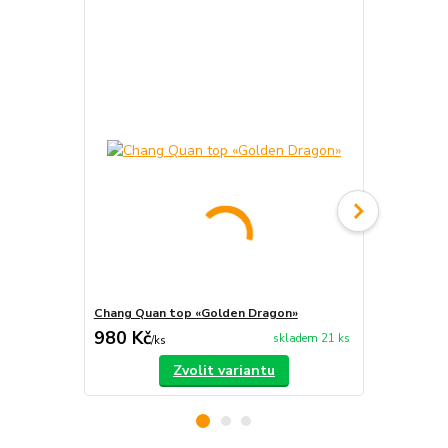
Chang Quan top «Golden Dragon»
Chang Quan 
980 Kč
750 Kč
skladem 21 ks
/
ks
/
ks
Zvolit variantu