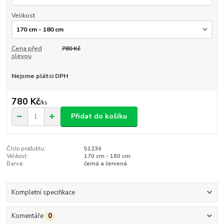
Velikost
Cena před
780 Kč
slevou
Nejsme plátci DPH
780 Kč
/
ks
Přidat do košíku
Číslo produktu:
51234
Velikost:
170 cm - 180 cm
Barva:
černá a červená
Kompletní specifikace
Komentáře
0