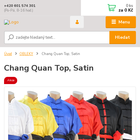
0
ks
+420 601 574 301
za
0 Kč
(Po-Pá, 8-16 hod.)
Menu
Hledat
Úvod
OBLEKY
Chang Quan Top, Satin
Chang Quan Top, Satin
Akce