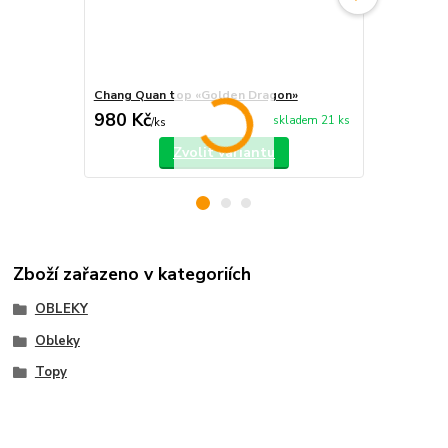
Chang Quan top «Golden Dragon»
Chang Quan 
980 Kč
750 Kč
skladem 21 ks
/
ks
/
ks
Zvolit variantu
Zboží zařazeno v kategoriích
OBLEKY
Obleky
Topy