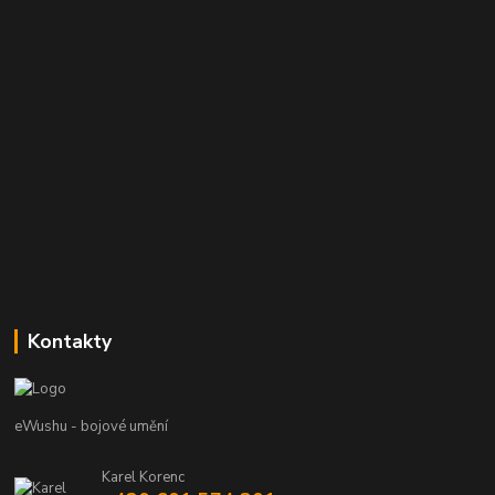
Kontakty
eWushu - bojové umění
Karel Korenc