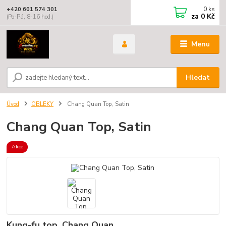
0
ks
+420 601 574 301
za
0 Kč
(Po-Pá, 8-16 hod.)
Menu
Hledat
Úvod
OBLEKY
Chang Quan Top, Satin
Chang Quan Top, Satin
Akce
Kung-fu top, Chang Quan