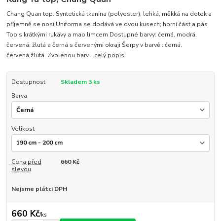
Chang Quan top. Syntetická tkanina (polyester), lehká, měkká na dotek a
příjemně se nosí Uniforma se dodává ve dvou kusech; horní část a pás
Top s krátkými rukávy a mao límcem Dostupné barvy: černá, modrá,
červená, žlutá a černá s červenými okraji Šerpy v barvě : černá,
červená,žlutá. Zvolenou barv...
celý popis
Dostupnost
Skladem 3 ks
Barva
Velikost
Cena před
660 Kč
slevou
Nejsme plátci DPH
660 Kč
/
ks