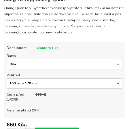
Chang Quan top. Syntetická tkanina (polyester), lehká, měkká na dotek a
příjemně se nosí Uniforma se dodává ve dvou kusech; horní část a pás
Top s krátkými rukávy a mao límcem Dostupné barvy: černá, modrá,
červená, žlutá a černá s červenými okraji Šerpy v barvě : černá,
červená,žlutá. Zvolenou barv...
celý popis
Dostupnost
Skladem 1 ks
Barva
Velikost
Cena před
660 Kč
slevou
Nejsme plátci DPH
660 Kč
/
ks