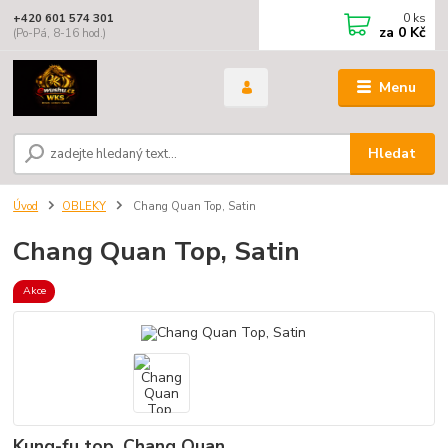
0
ks
+420 601 574 301
za
0 Kč
(Po-Pá, 8-16 hod.)
Menu
Hledat
Úvod
OBLEKY
Chang Quan Top, Satin
Chang Quan Top, Satin
Akce
Kung-fu top, Chang Quan