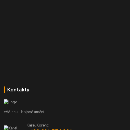
Kontakty
eWushu - bojové umění
Karel Korenc