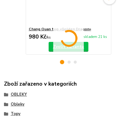
Chang Quan top «Golden Dragon»
Chang Quan 
980 Kč
750 Kč
skladem 21 ks
/
ks
/
ks
Zvolit variantu
Zboží zařazeno v kategoriích
OBLEKY
Obleky
Topy