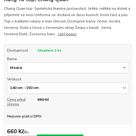
Chang Quan top. Syntetická tkanina (polyester), lehká, měkká na dotek a
příjemně se nosí Uniforma se dodává ve dvou kusech; horní část a pás
Top s krátkými rukávy a mao límcem Dostupné barvy: černá, modrá,
červená, žlutá a černá s červenými okraji Šerpy v barvě : černá,
červená,žlutá. Zvolenou barv...
celý popis
Dostupnost
Skladem 2 ks
Barva
Velikost
Cena před
660 Kč
slevou
Nejsme plátci DPH
660 Kč
/
ks