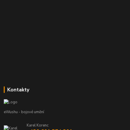
Kontakty
eWushu - bojové umění
Karel Korenc