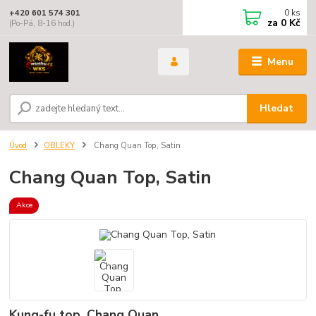
0
ks
+420 601 574 301
za
0 Kč
(Po-Pá, 8-16 hod.)
Menu
Hledat
Úvod
OBLEKY
Chang Quan Top, Satin
Chang Quan Top, Satin
Akce
Kung-fu top, Chang Quan