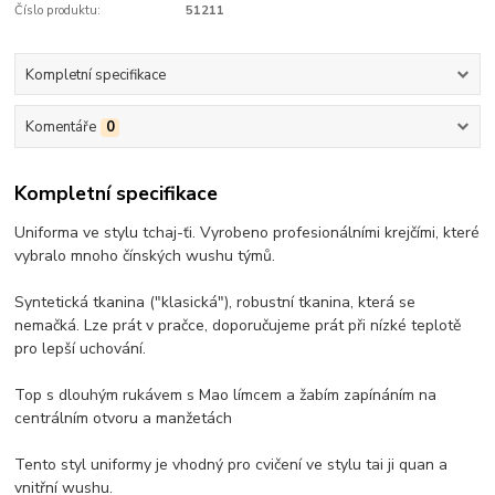
Číslo produktu:
51211
Kompletní specifikace
Komentáře
0
Kompletní specifikace
Uniforma ve stylu tchaj-ťi. Vyrobeno profesionálními krejčími, které
vybralo mnoho čínských wushu týmů.
Syntetická tkanina ("klasická"), robustní tkanina, která se
nemačká. Lze prát v pračce, doporučujeme prát při nízké teplotě
pro lepší uchování.
Top s dlouhým rukávem s Mao límcem a žabím zapínáním na
centrálním otvoru a manžetách
Tento styl uniformy je vhodný pro cvičení ve stylu tai ji quan a
vnitřní wushu.