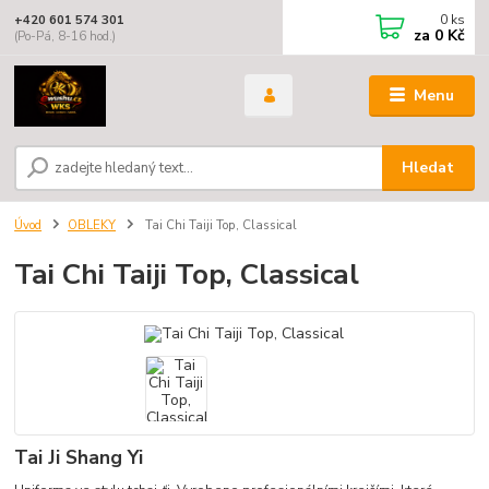
0
ks
+420 601 574 301
za
0 Kč
(Po-Pá, 8-16 hod.)
Menu
Hledat
Úvod
OBLEKY
Tai Chi Taiji Top, Classical
Tai Chi Taiji Top, Classical
Tai Ji Shang Yi