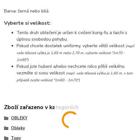
Barva: černá nebo bílá.
Vyberte si velikost:
Tento druh oblečení je určen k cvičení kung-fu a taichi s
úplnou svobodou pohybu.
Pokud chcete dostatek uniformy, vyberte větší velikost
(např.
vaše tělesná výška je 1,65 m nebo 1,70 m, vyberte velikost "1m70 -
1m80")
Pokud jste hubení a/nebo nechcete něco příliš velkého,
vezměte si svou velikost
(např. vaše tělesná výška je 1,65 m, v tom
případě zvolte velikost "1m60 - 1m70")
Zboží zařazeno v kategoriích
OBLEKY
Obleky
Topy