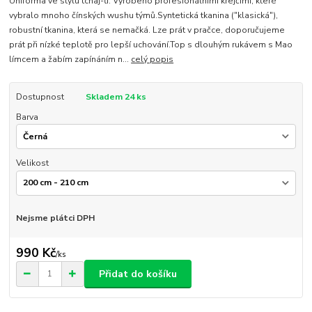
Uniforma ve stylu tchaj-ťi. Vyrobeno profesionálními krejčími, které
vybralo mnoho čínských wushu týmů.Syntetická tkanina ("klasická"),
robustní tkanina, která se nemačká. Lze prát v pračce, doporučujeme
prát při nízké teplotě pro lepší uchování.Top s dlouhým rukávem s Mao
límcem a žabím zapínáním n...
celý popis
Dostupnost
Skladem 24 ks
Barva
Velikost
Nejsme plátci DPH
990 Kč
/
ks
Přidat do košíku