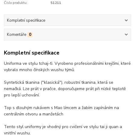
Číslo produktu:
51211
Kompletní specifikace
Komentáře
0
Kompletní specifikace
Uniforma ve stylu tchaj-ťi. Vyrobeno profesionálními krejčími, které
vybralo mnoho čínských wushu týmů.
Syntetická tkanina ("klasická"), robustní tkanina, která se
nemačká. Lze prát v pračce, doporučujeme prát při nízké teplotě
pro lepší uchování.
Top s dlouhým rukávem s Mao límcem a žabím zapínáním na
centrálním otvoru a manžetách
Tento styl uniformy je vhodný pro cvičení ve stylu tai ji quan a
vnitřní wushu.