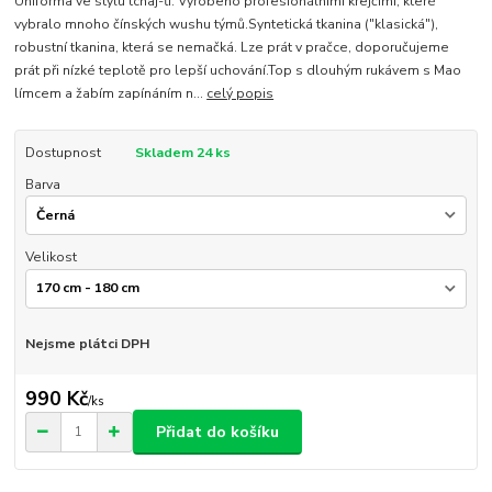
Uniforma ve stylu tchaj-ťi. Vyrobeno profesionálními krejčími, které
vybralo mnoho čínských wushu týmů.Syntetická tkanina ("klasická"),
robustní tkanina, která se nemačká. Lze prát v pračce, doporučujeme
prát při nízké teplotě pro lepší uchování.Top s dlouhým rukávem s Mao
límcem a žabím zapínáním n...
celý popis
Dostupnost
Skladem 24 ks
Barva
Velikost
Nejsme plátci DPH
990 Kč
/
ks
Přidat do košíku