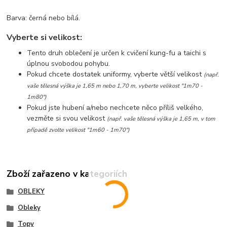
Barva: černá nebo bílá.
Vyberte si velikost:
Tento druh oblečení je určen k cvičení kung-fu a taichi s
úplnou svobodou pohybu.
Pokud chcete dostatek uniformy, vyberte větší velikost
(např.
vaše tělesná výška je 1,65 m nebo 1,70 m, vyberte velikost "1m70 -
1m80")
Pokud jste hubení a/nebo nechcete něco příliš velkého,
vezměte si svou velikost
(např. vaše tělesná výška je 1,65 m, v tom
případě zvolte velikost "1m60 - 1m70")
Zboží zařazeno v kategoriích
OBLEKY
Obleky
Topy