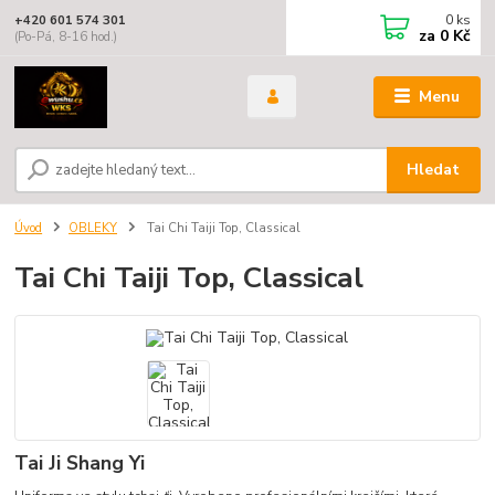
0
ks
+420 601 574 301
za
0 Kč
(Po-Pá, 8-16 hod.)
Menu
Hledat
Úvod
OBLEKY
Tai Chi Taiji Top, Classical
Tai Chi Taiji Top, Classical
Tai Ji Shang Yi