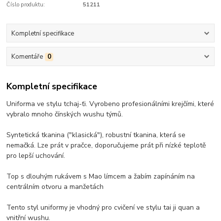
Číslo produktu:
51211
Kompletní specifikace
Komentáře
0
Kompletní specifikace
Uniforma ve stylu tchaj-ťi. Vyrobeno profesionálními krejčími, které
vybralo mnoho čínských wushu týmů.
Syntetická tkanina ("klasická"), robustní tkanina, která se
nemačká. Lze prát v pračce, doporučujeme prát při nízké teplotě
pro lepší uchování.
Top s dlouhým rukávem s Mao límcem a žabím zapínáním na
centrálním otvoru a manžetách
Tento styl uniformy je vhodný pro cvičení ve stylu tai ji quan a
vnitřní wushu.