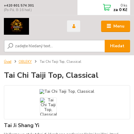
0
ks
+420 601 574 301
za
0 Kč
(Po-Pá, 8-16 hod.)
Menu
Hledat
Úvod
OBLEKY
Tai Chi Taiji Top, Classical
Tai Chi Taiji Top, Classical
Tai Ji Shang Yi