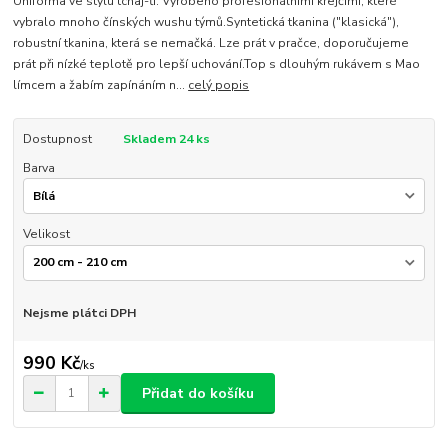
Uniforma ve stylu tchaj-ťi. Vyrobeno profesionálními krejčími, které
vybralo mnoho čínských wushu týmů.Syntetická tkanina ("klasická"),
robustní tkanina, která se nemačká. Lze prát v pračce, doporučujeme
prát při nízké teplotě pro lepší uchování.Top s dlouhým rukávem s Mao
límcem a žabím zapínáním n...
celý popis
Dostupnost
Skladem 24 ks
Barva
Velikost
Nejsme plátci DPH
990 Kč
/
ks
Přidat do košíku