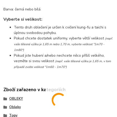
Barva: černá nebo bílá.
Vyberte si velikost:
Tento druh oblečení je určen k cvičení kung-fu a taichi s
úplnou svobodou pohybu.
Pokud chcete dostatek uniformy, vyberte větší velikost
(např.
vaše tělesná výška je 1,65 m nebo 1,70 m, vyberte velikost "1m70 -
1m80")
Pokud jste hubení a/nebo nechcete něco příliš velkého,
vezměte si svou velikost
(např. vaše tělesná výška je 1,65 m, v tom
případě zvolte velikost "1m60 - 1m70")
Zboží zařazeno v kategoriích
OBLEKY
Obleky
Topy