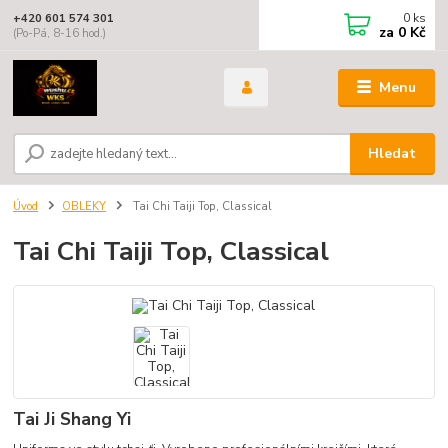
0
ks
+420 601 574 301
za
0 Kč
(Po-Pá, 8-16 hod.)
Menu
Hledat
Úvod
OBLEKY
Tai Chi Taiji Top, Classical
Tai Chi Taiji Top, Classical
Tai Ji Shang Yi