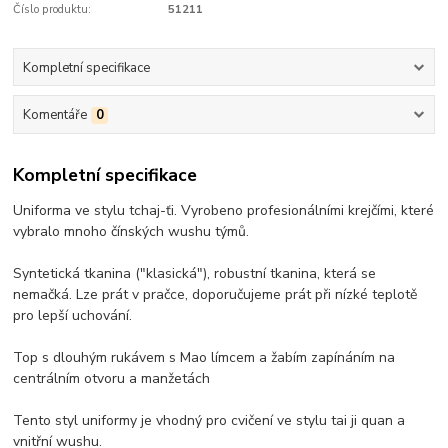
Číslo produktu:
51211
Kompletní specifikace
Komentáře
0
Kompletní specifikace
Uniforma ve stylu tchaj-ťi. Vyrobeno profesionálními krejčími, které
vybralo mnoho čínských wushu týmů.
Syntetická tkanina ("klasická"), robustní tkanina, která se
nemačká. Lze prát v pračce, doporučujeme prát při nízké teplotě
pro lepší uchování.
Top s dlouhým rukávem s Mao límcem a žabím zapínáním na
centrálním otvoru a manžetách
Tento styl uniformy je vhodný pro cvičení ve stylu tai ji quan a
vnitřní wushu.