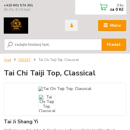
0
ks
+420 601 574 301
za
0 Kč
(Po-Pá, 8-16 hod.)
Menu
Hledat
Úvod
OBLEKY
Tai Chi Taiji Top, Classical
Tai Chi Taiji Top, Classical
Tai Ji Shang Yi