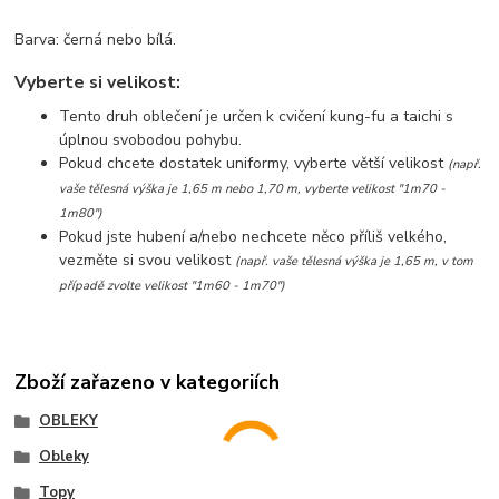
Barva: černá nebo bílá.
Vyberte si velikost:
Tento druh oblečení je určen k cvičení kung-fu a taichi s
úplnou svobodou pohybu.
Pokud chcete dostatek uniformy, vyberte větší velikost
(např.
vaše tělesná výška je 1,65 m nebo 1,70 m, vyberte velikost "1m70 -
1m80")
Pokud jste hubení a/nebo nechcete něco příliš velkého,
vezměte si svou velikost
(např. vaše tělesná výška je 1,65 m, v tom
případě zvolte velikost "1m60 - 1m70")
Zboží zařazeno v kategoriích
OBLEKY
Obleky
Topy