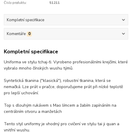
Číslo produktu:
51211
Kompletní specifikace
Komentáře
0
Kompletní specifikace
Uniforma ve stylu tchaj-ťi. Vyrobeno profesionálními krejčími, které
vybralo mnoho čínských wushu týmů.
Syntetická tkanina ("klasická"), robustní tkanina, která se
nemačká. Lze prát v pračce, doporučujeme prát při nízké teplotě
pro lepší uchování.
Top s dlouhým rukávem s Mao límcem a žabím zapínáním na
centrálním otvoru a manžetách
Tento styl uniformy je vhodný pro cvičení ve stylu tai ji quan a
vnitřní wushu.