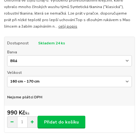
Uniforma ve stylu tchaj-ťi. Vyrobeno profesionálními krejčími, které
vybralo mnoho čínských wushu týmů.Syntetická tkanina ("klasická"),
robustní tkanina, která se nemačká. Lze prát v pračce, doporučujeme
prát při nízké teplotě pro lepší uchování.Top s dlouhým rukávem s Mao
límcem a žabím zapínáním n...
celý popis
Dostupnost
Skladem 24 ks
Barva
Velikost
Nejsme plátci DPH
990 Kč
/
ks
Přidat do košíku