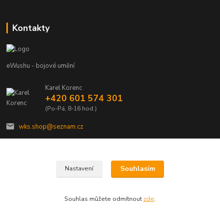
Kontakty
eWushu - bojové umění
Karel Korenc
+420 601 574 301
(Po-Pá, 8-16 hod.)
wks.shop@seznam.cz
Souhlasím
Nastavení
© Copyright 2021 - Young shop s.r.o., Jaurisova 515/4, Michle, 140 00 Praha 4
Souhlas můžete odmítnout
zde
.
Vytvořeno na
Eshop-rychle.cz