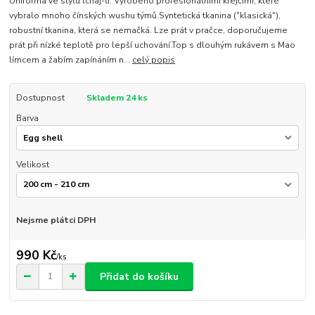
Uniforma ve stylu tchaj-ťi. Vyrobeno profesionálními krejčími, které
vybralo mnoho čínských wushu týmů.Syntetická tkanina ("klasická"),
robustní tkanina, která se nemačká. Lze prát v pračce, doporučujeme
prát při nízké teplotě pro lepší uchování.Top s dlouhým rukávem s Mao
límcem a žabím zapínáním n...
celý popis
Dostupnost
Skladem 24 ks
Barva
Velikost
Nejsme plátci DPH
990 Kč
/
ks
Přidat do košíku