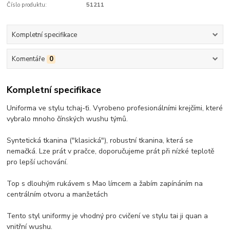
Číslo produktu:
51211
Kompletní specifikace
Komentáře
0
Kompletní specifikace
Uniforma ve stylu tchaj-ťi. Vyrobeno profesionálními krejčími, které
vybralo mnoho čínských wushu týmů.
Syntetická tkanina ("klasická"), robustní tkanina, která se
nemačká. Lze prát v pračce, doporučujeme prát při nízké teplotě
pro lepší uchování.
Top s dlouhým rukávem s Mao límcem a žabím zapínáním na
centrálním otvoru a manžetách
Tento styl uniformy je vhodný pro cvičení ve stylu tai ji quan a
vnitřní wushu.