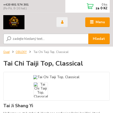
0
ks
+420 601 574 301
za
0 Kč
(Po-Pá, 8-16 hod.)
Menu
Hledat
Úvod
OBLEKY
Tai Chi Taiji Top, Classical
Tai Chi Taiji Top, Classical
Tai Ji Shang Yi