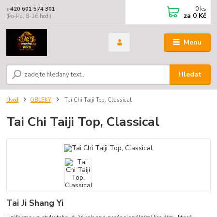
0
ks
+420 601 574 301
za
0 Kč
(Po-Pá, 8-16 hod.)
Menu
Hledat
Úvod
OBLEKY
Tai Chi Taiji Top, Classical
Tai Chi Taiji Top, Classical
Tai Ji Shang Yi