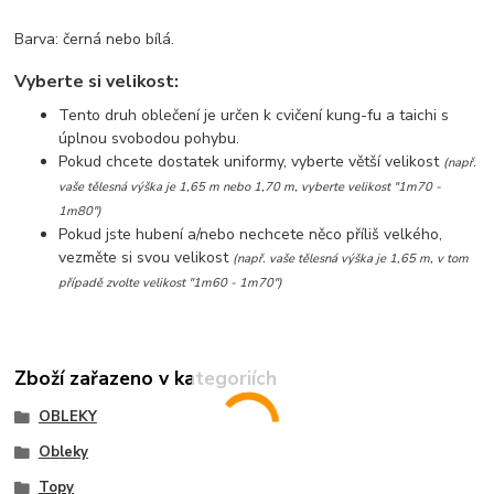
Barva: černá nebo bílá.
Vyberte si velikost:
Tento druh oblečení je určen k cvičení kung-fu a taichi s
úplnou svobodou pohybu.
Pokud chcete dostatek uniformy, vyberte větší velikost
(např.
vaše tělesná výška je 1,65 m nebo 1,70 m, vyberte velikost "1m70 -
1m80")
Pokud jste hubení a/nebo nechcete něco příliš velkého,
vezměte si svou velikost
(např. vaše tělesná výška je 1,65 m, v tom
případě zvolte velikost "1m60 - 1m70")
Zboží zařazeno v kategoriích
OBLEKY
Obleky
Topy