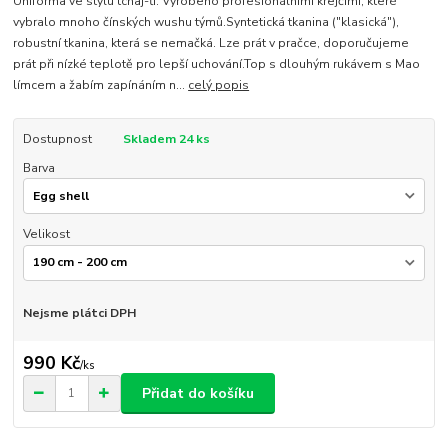
Uniforma ve stylu tchaj-ťi. Vyrobeno profesionálními krejčími, které
vybralo mnoho čínských wushu týmů.Syntetická tkanina ("klasická"),
robustní tkanina, která se nemačká. Lze prát v pračce, doporučujeme
prát při nízké teplotě pro lepší uchování.Top s dlouhým rukávem s Mao
límcem a žabím zapínáním n...
celý popis
Dostupnost
Skladem 24 ks
Barva
Velikost
Nejsme plátci DPH
990 Kč
/
ks
Přidat do košíku