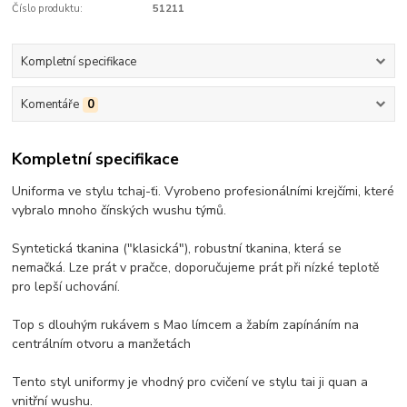
Číslo produktu:
51211
Kompletní specifikace
Komentáře
0
Kompletní specifikace
Uniforma ve stylu tchaj-ťi. Vyrobeno profesionálními krejčími, které
vybralo mnoho čínských wushu týmů.
Syntetická tkanina ("klasická"), robustní tkanina, která se
nemačká. Lze prát v pračce, doporučujeme prát při nízké teplotě
pro lepší uchování.
Top s dlouhým rukávem s Mao límcem a žabím zapínáním na
centrálním otvoru a manžetách
Tento styl uniformy je vhodný pro cvičení ve stylu tai ji quan a
vnitřní wushu.